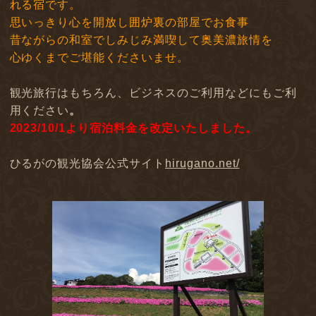
れる宿です。
思いっきり心を開放し囲炉裏の部屋でお食事
昔ながらの和室でしみじみ満喫して奥美濃旅情を
心ゆくまでご堪能くださいませ。
観光旅行はもちろん、ビジネスのご利用などにもご利
用ください
。
2023/10/1より宿泊料金を改定いたしました。
ひるがの観光協会公式サイト
hirugano.net/